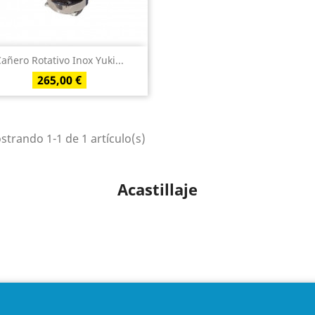
Vista rápida

añero Rotativo Inox Yuki...
PRECIO
265,00 €
trando 1-1 de 1 artículo(s)
Acastillaje